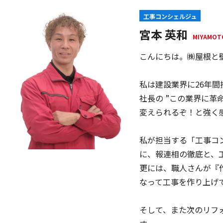
工事コンシェルジュ
宮本 英和
MIYAMOT
こんにちは。㈱屋根と壁
私は建設業界に26年
社長の ”この業界に
変えられるぞ！と強く
私が担当する「工事コ
に、報連相の徹底と、
更には、職人さんが『
なって工事を作り上げ
そして、また次のリフ