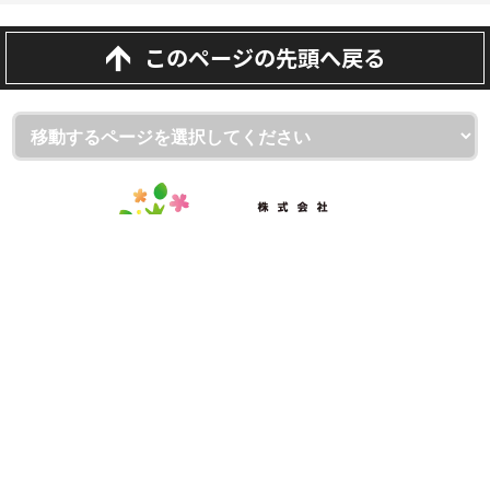
このページの先頭へ戻る
埼玉県越谷市・草加市・吉川市の外壁塗装・屋根・雨漏り専門
店
（株）屋根と壁のお店
ショールーム：（株）屋根と壁のお店 越谷本店
〒343-0806 埼玉県越谷市宮本町1-175-1
フリーダイヤル：0120-335-271
TEL：
048-930-7130
FAX：048-940-1350
本社：（株）屋根と壁のお店