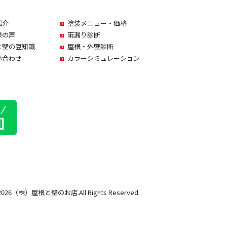
紹介
塗装メニュー・価格
様の声
雨漏り診断
と壁の豆知識
屋根・外壁診断
い合わせ
カラーシミュレーション
t 2026（株）屋根と壁のお店.All Rights Reserved.