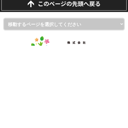
このページの先頭へ戻る
埼玉県越谷市・草加市・吉川市の外壁塗装・屋根・雨漏り専門
店
（株）屋根と壁のお店
ショールーム：（株）屋根と壁のお店 越谷本店
〒343-0806 埼玉県越谷市宮本町1-175-1
フリーダイヤル：0120-335-271
TEL：
048-930-7130
FAX：048-940-1350
本社：（株）屋根と壁のお店
〒343-0828 埼玉県越谷市レイクタウン7-15-9