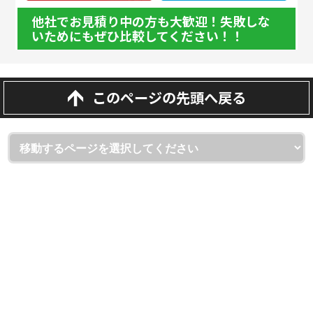
他社でお見積り中の方も大歓迎！失敗しな
いためにもぜひ比較してください！！
このページの先頭へ戻る
埼玉県越谷市・草加市・吉川市の外壁塗装・屋根・雨漏り専門
店
（株）屋根と壁のお店
ショールーム：（株）屋根と壁のお店 越谷本店
〒343-0806 埼玉県越谷市宮本町1-175-1