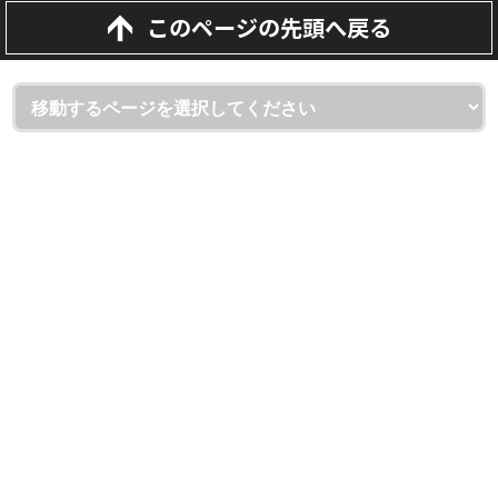
このページの先頭へ戻る
埼玉県越谷市・草加市・吉川市の外壁塗装・屋根・雨漏り専門
店
（株）屋根と壁のお店
ショールーム：（株）屋根と壁のお店 越谷本店
〒343-0806 埼玉県越谷市宮本町1-175-1
フリーダイヤル：0120-335-271
TEL：
048-930-7130
FAX：048-940-1350
本社：（株）屋根と壁のお店
〒343-0828 埼玉県越谷市レイクタウン7-15-9