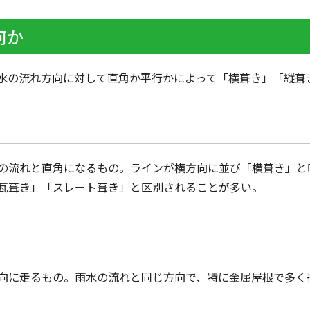
何か
水の流れ方向に対して直角か平行かによって「横葺き」「縦葺
の流れと直角になるもの。ラインが横方向に並び「横葺き」と
瓦葺き」「スレート葺き」と区別されることが多い。
向に走るもの。雨水の流れと同じ方向で、特に金属屋根で多く