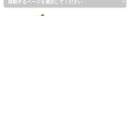
埼玉県越谷市・草加市・吉川市の外壁塗装・屋根・雨漏り専門
店
（株）屋根と壁のお店
ショールーム：（株）屋根と壁のお店 越谷本店
〒343-0806 埼玉県越谷市宮本町1-175-1
フリーダイヤル：0120-335-271
TEL：
048-930-7130
FAX：048-940-1350
本社：（株）屋根と壁のお店
〒343-0828 埼玉県越谷市レイクタウン7-15-9