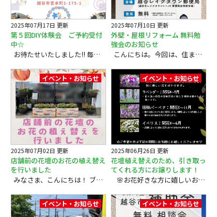
2025年07月17日 更新
2025年07月10日 更新
第５回DIY体験会 ご予約受付
外壁・屋根リフォーム 無料勉
中☆
強会のお知らせ
お待たせいたしました‼ 毎回、満員必須の大好評イベント『第5回 DIY体験会』を開催します😁 今回の体験会では、お子さまの宝物を入れるオリジナル宝箱を親子で一緒に手作りします。 夏休みの思い出作りや自由研究にも最適です！ 日程：7月26日（土）、7月27日（日） 時間：10:00～12:00 会場：（株）屋根と壁のお店 越谷市宮本町1-175-1 対象年齢：5歳～（親子でご参加いただけます） 参加費：無料 定員：1日あたり6組（定員になり次第締め切らせていただきます） ご予約はこちら ⇒ 0120-335-271 ご希望の日にちをお早めにご予約ください。 スタッフがサポートしますので、DIYが初めての方でも安心してご参加いただけます。 親子で協力して、世界にひとつだけの宝箱を作ってみませんか？みなさまのご参加をお待ちしています！ 作業時は汚れても良い服装でお越しください。 道具や材料はすべてご用意しています。 イベントに関するご質問・ご相談もお気軽にどうぞ！ （株）屋根と壁のお店では 地元の会社、地域の方が安心できる塗装工事を目指しています！ 『だから私たちにとっては作品です』 この言葉を合言葉に地元・地域に愛されるお店で在り続けるを目指して お客様の大切なお家を確かな施工力で 「作品」としてお守りいたします 外壁塗装・屋根塗装・雨漏り工事のことなら （株）屋根と壁のお店へお気軽にご相談ください ✔話を聞くだけでもＯＫ！ ✔お見積もりだけでもＯＫ！ ✔まずは無料診断から😉 屋根・外壁塗装・雨漏りのご相談はフリーダイヤル ０１２０－３３５－２７１
こんにちは。今回は、住まいの外壁や屋根リフォームを検討されている方、またはこれからのメンテナンスについて知識を深めたい方に向けた「無料勉強会」のご案内です。 家の外壁や屋根は、私たちの暮らしを守る大切な存在です。しかし、真夏の強い日差しや台風、そして厳しい真冬の寒さなど、季節ごとに大きなダメージを受けることをご存知でしょうか？ 今回の勉強会では、「三大劣化のシーズンを上手く乗り越える為に大切な事」をテーマに、外壁や屋根の劣化対策やメンテナンスのポイントを分かりやすく解説します。 テーマ 真夏・台風・真冬『三大劣化のシーズンを上手く乗り越える為に大切な事』 住まいの外壁・屋根リフォームに関する無料相談会です。 日 程 7月16日（水） ・ 7月17日（木） ・ 7月18日（金） 時 間 ①10:00～ ②11:00～ ③13:00～ ④14:00～ ⑤15:00～ ⑥16:00～ ※各回50分・予約制（1組ずつの個別対応） 会 場 越谷レイクタウン郵便局（越谷市レイクタウン9-1-29 郵便局前特設会場）※この相談会は郵便局主催のものではありません。 費 用 無料（お気軽にご参加いただけます） 勉強会で学べること 外壁・屋根の劣化が進みやすい季節ごとの注意点 劣化のサインやセルフチェックの方法 効果的なメンテナンスやリフォームのタイミング 失敗しない業者選びのポイント 講師紹介 講師は、外装劣化診断士・外壁診断士であり、株式会社屋根と壁のお店 代表取締役の森川翔さんが担当します。豊富な現場経験と専門知識をもとに、わかりやすくアドバイスいたします。 こんな方におすすめ 外壁や屋根のリフォームを検討している方 劣化やメンテナンスのポイントを知りたい方 台風や真夏・真冬の対策に不安がある方 信頼できる業者選びのコツを知りたい方 お申込み・お問い合わせ ご予約は下記フリーダイヤルまでお電話ください。 0120-335-271（受付時間 10:00～19:00） 外壁や屋根のリフォームは、住まいの寿命や快適さを大きく左右します。ぜひこの機会に、専門家から直接アドバイスを受けてみませんか？ 皆様のご参加を心よりお待ちしております。 （株）屋根と壁のお店では 地元の会社、地域の方が安心できる塗装工事を目指しています！ 『だから私たちにとっては作品です』 この言葉を合言葉に地元・地域に愛されるお店で在り続けるを目指して お客様の大切なお家を確かな施工力で 「作品」としてお守りいたします 外壁塗装・屋根塗装・雨漏り工事のことなら （株）屋根と壁のお店へお気軽にご相談ください ✔話を聞くだけでもＯＫ！ ✔お見積もりだけでもＯＫ！ ✔まずは無料診断から😉 屋根・外壁塗装・雨漏りのご相談はフリーダイヤル ０１２０－３３５－２７１
イベント・お知らせ
イベント・お知らせ
2025年07月02日 更新
2025年06月26日 更新
店舗前の花壇のお花の植え替え
花壇植え替えのため、引き取っ
を行いました
てくれる方にお譲りします！
みなさま、こんにちは！ ブログをご覧いただき、ありがとうございます。 店舗前の花壇のお花の植え替えを行いました。越谷市南越谷「フローリスト花絵」さんにお願いし、色とりどりの可愛らしいお花たちを植えていただきました。 千日紅 観賞用とうがらし 日々草 ペンタス お近くをお通りの際は、ぜひ新しくなった花壇もご覧ください。お花の彩りが、皆さまの気分を少しでも明るくできれば嬉しいです。 お花に詳しい方がいらっしゃいましたら、うまく育てる方法を教えてください！ （株）屋根と壁のお店では 地元の会社、地域の方が安心できる塗装工事を目指しています！ 『だから私たちにとっては作品です』 この言葉を合言葉に地元・地域に愛されるお店で在り続けるを目指して お客様の大切なお家を確かな施工力で 「作品」としてお守りいたします 外壁塗装・屋根塗装・雨漏り工事のことなら （株）屋根と壁のお店へお気軽にご相談ください ✔話を聞くだけでもＯＫ！ ✔お見積もりだけでもＯＫ！ ✔まずは無料診断から😉 屋根・外壁塗装・雨漏りのご相談はフリーダイヤル ０１２０－３３５－２７１
🌸お花好きな方に嬉しいお知らせです🌸 花壇の植え替えのため、今まで大切に育ててきたお花たちを、引き続き可愛がってくださる方にお譲りいたします。 ガーデニングが好きな方や、お庭やプランターを彩りたい方にぴったりの機会です。 お花は無料でお持ち帰りいただけますので、どうぞお気軽にお越しください。 以下のお花がございます。ご希望の方は、ぜひご来店ください♪ 【お譲りできるお花】 ●ペチュニア（開花：4月〜11月） 梅雨明けから9月頃までに植え付けると、秋まで美しく咲き続けます。 ●ラベンダー（開花：4月〜7月） 夏の強い西日や直射日光を避けた場所が育てやすくおすすめです。 ●宿根バーベナ（開花：5月〜11月） 春から秋まで長く楽しめます。冬越しして翌年も咲くこともあります。 ●イベリス（開花：4月〜6月） 品種によっては秋に咲くタイプも。かわいらしい白い花が魅力です。 🌱お花たちが、新しいお庭やベランダでまた元気に咲きますように…🌱 【お渡し日時】 📅6月28日（土）・7月1日（火） 🕙10時〜17時までの間にお越しくださいませ。 ※お花は終わりかけの場合もございますので、あらかじめご了承ください。 ※先着順のため、なくなり次第終了となります。 ※ビニール袋はこちらで準備をいたします。 【場所】 ㈱屋根と壁のお店 越谷市宮本町1-175-1 ちょっとしたお散歩ついでに、どうぞお気軽にお立ち寄りください🌿 心を込めて育ててきたお花たちが、新しいご縁でつながっていきますように…。 （株）屋根と壁のお店では 地元の会社、地域の方が安心できる塗装工事を目指しています！ 『だから私たちにとっては作品です』 この言葉を合言葉に地元・地域に愛されるお店で在り続けるを目指して お客様の大切なお家を確かな施工力で 「作品」としてお守りいたします 外壁塗装・屋根塗装・雨漏り工事のことなら （株）屋根と壁のお店へお気軽にご相談ください ✔話を聞くだけでもＯＫ！ ✔お見積もりだけでもＯＫ！ ✔まずは無料診断から😉 屋根・外壁塗装・雨漏りのご相談はフリーダイヤル ０１２０－３３５－２７１
イベント・お知らせ
イベント・お知らせ