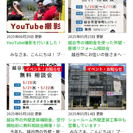
2025年06月20日 更新
2025年05月23日 更新
YouTube撮影を行いました！
越谷市の補助金を使った外壁・
屋根リフォーム相談会
みなさま、こんにちは！ ブログをご覧いただき、ありがとうございます。 先日、YouTubeチャンネルのリニューアルに向けた撮影を行いました！ カメラの前に立つのはなかなか慣れず緊張もありましたが、撮影スタッフの皆さまの心配りに助けられながら、無事に終えることができました。慣れない中でも、あたたかい空気に包まれ、楽しみながら取り組むことができました。 動画の公開につきましては、現在スケジュールを調整中です。公開の際には、こちらで改めてご案内させていただきます。 今後の展開を、どうぞ楽しみにしていてください。 （株）屋根と壁のお店では 地元の会社、地域の方が安心できる塗装工事を目指しています！ 『だから私たちにとっては作品です』 この言葉を合言葉に地元・地域に愛されるお店で在り続けるを目指して お客様の大切なお家を確かな施工力で 「作品」としてお守りいたします 外壁塗装・屋根塗装・雨漏り工事のことなら （株）屋根と壁のお店へお気軽にご相談ください ✔話を聞くだけでもＯＫ！ ✔お見積もりだけでもＯＫ！ ✔まずは無料診断から😉 屋根・外壁塗装・雨漏りのご相談はフリーダイヤル ０１２０－３３５－２７１
越谷市にお住いの皆さまへ 外壁塗装・屋根リフォームをお考えの方に朗報です。 令和7年度 越谷市の【住宅・店舗改修促進補助金】の受付が6月2日（月）よりスタートします。 この補助金を上手に活用すれば、リフォーム費用をお得に抑えることができます。 でも… ・自分の家が補助金の対象か分からない ・書類や申請がむずかしそう ・信頼できる施工会社を探している そんな方のために、無料の相談会を開催いたします！ 🔷相談会の詳細 内 容 ： 越谷市補助金制度に関する無料相談会 開催期間 ： 2025年5月20日（火）～6月11日（水）※月曜定休 時 間 枠 ： ①10:00～ ②11:00～ ③15:00～ ④16:00～ ⑤17:00～ ⑥18:00～（1枠60分までとさせていただきます） 会 場 ： ㈱屋根と壁のお店 越谷ショールーム（越谷市宮本町1-175-1） 費 用 ： 無料（予約制） ご予約 📞0120-335-271（受付10:00～19:00／月曜定休） 🔷講師紹介 森川 翔（もりかわ しょう） 外装劣化診断士／外壁診断士 ㈱屋根と壁のお店 代表取締役 これまで越谷市内で多くの外壁・屋根リフォームに携わってきた経験から、補助金のご相談にも的確に対応いたします。 🔷こんな方におすすめ ・初めての外壁・屋根リフォームで不安な方 ・そろそろ塗り替え時期かな？と思っている方 ・お得に工事を済ませたい方 ・今回の補助金を逃したくない方 🌿お気軽にご参加ください 塗装シーズンの今こそ、動き出すチャンス。相談会は無理な営業など一切ありませんので、安心してご参加いただけます。 ぜひお気軽にお越しください♪ ＼ご予約は今すぐお電話で！／ 📞 0120-335-271（受付10:00〜19:00／月曜定休） （株）屋根と壁のお店では 地元の会社、地域の方が安心できる塗装工事を目指しています！ 『だから私たちにとっては作品です』 この言葉を合言葉に地元・地域に愛されるお店で在り続けるを目指して お客様の大切なお家を確かな施工力で 「作品」としてお守りいたします 外壁塗装・屋根塗装・雨漏り工事のことなら （株）屋根と壁のお店へお気軽にご相談ください ✔話を聞くだけでもＯＫ！ ✔お見積もりだけでもＯＫ！ ✔まずは無料診断から😉 屋根・外壁塗装・雨漏りのご相談はフリーダイヤル ０１２０－３３５－２７１
イベント・お知らせ
イベント・お知らせ
2025年05月18日 更新
2025年05月14日 更新
越谷市の外壁塗装補助金、受付
ショールーム外壁塗装工事中も
開始前に無料相談会開催！＠...
営業しています！
今年も、越谷市の外壁・屋根リフォーム補助金の受付が6月2日（月）からスタートします。 「補助金ってどうやって申請するの？」「自分の家も対象になるの？」など毎年たくさんのご質問をいただきます。 そこで、補助金申請を検討されている方や、外壁・屋根リフォームについて詳しく知りたい方のために、無料相談会を開催いたします！ テーマ 外壁・屋根リフォームが対象の「越谷市 補助金」無料相談会 日程 令和7年 5月20日（火）・5月21日（水）・5月22日（木） 時間 ① 10：00～ ②11：00～ ③13：00～ ④14：00～ ⑤15：00～ ⑥16：00～ ご予約制：1組60分までとさせて頂きます。※ご予約が埋まりやすい為、お早めにお問い合わせくださいませ。 会場 越谷レイクタウン郵便局（越谷市レイクタウン9-1-29 郵便局前特設会場 ）※この相談会は郵便局主催のものではありません。 費用 無料 講師 森川 翔 （外装劣化診断士・外壁診断士／株式会社 屋根と壁のお店 代表取締役） こんな方におすすめ！ 補助金の申請方法や条件について知りたい方 外壁・屋根リフォームを検討中の方 お住まいのメンテナンスについて相談したい方 ご予約はお電話で承っております。 【0120-335-271】（受付時間 10:00～19:00） 補助金を活用した外壁・屋根リフォームは、毎年多くのお問い合わせをいただいております。 この機会にぜひご相談会をご利用ください。 皆さまのご来場を心よりお待ちしております！ ご不明点やご質問があれば、いつでもお気軽にご連絡ください。 どうぞよろしくお願いいたします。 （株）屋根と壁のお店では 地元の会社、地域の方が安心できる塗装工事を目指しています！ 『だから私たちにとっては作品です』 この言葉を合言葉に地元・地域に愛されるお店で在り続けるを目指して お客様の大切なお家を確かな施工力で 「作品」としてお守りいたします 外壁塗装・屋根塗装・雨漏り工事のことなら （株）屋根と壁のお店へお気軽にご相談ください ✔話を聞くだけでもＯＫ！ ✔お見積もりだけでもＯＫ！ ✔まずは無料診断から😉 屋根・外壁塗装・雨漏りのご相談はフリーダイヤル ０１２０－３３５－２７１
みなさま、こんにちは！ ブログをご覧いただき、ありがとうございます。 現在、当店ショールームでは外壁の塗り替え工事を行っております。写真の通り、建物の周りには足場が組まれ、シートで覆われている状態です。普段とは少し違った外観となっておりますが、お店は通常通り営業しております！ ご来店のお客様へ 正面入口から、これまで通りご入店いただけます。 足場やシートの影響で建物が見えにくくなっておりますが、「営業中」の看板を目印にお越しください。 ショールーム隣の駐車場には現在、工事用の作業車が駐車しております。提携駐車場として「セブンイレブン越谷宮本店」道路を挟んだ向かい側の「ナビパーク赤山町第三」をご利用くださいますようお願いいたします。 工事期間中はご不便をおかけしますが、スタッフ一同、変わらぬ笑顔で皆さまをお迎えしております。ご相談やお見積りは、これまで通り承っておりますので、どうぞお気軽にご来店ください。 外壁塗装のプロとして、ショールームも心を込めて塗り替え中です。新しく生まれ変わる姿も、ぜひ楽しみにお待ちいただければ幸いです。 ご不明な点がございましたら、お電話やメールでお問い合わせください。 よろしくお願いいたします。 （株）屋根と壁のお店では 地元の会社、地域の方が安心できる塗装工事を目指しています！ 『だから私たちにとっては作品です』 この言葉を合言葉に地元・地域に愛されるお店で在り続けるを目指して お客様の大切なお家を確かな施工力で 「作品」としてお守りいたします 外壁塗装・屋根塗装・雨漏り工事のことなら （株）屋根と壁のお店へお気軽にご相談ください ✔話を聞くだけでもＯＫ！ ✔お見積もりだけでもＯＫ！ ✔まずは無料診断から😉 屋根・外壁塗装・雨漏りのご相談はフリーダイヤル ０１２０－３３５－２７１