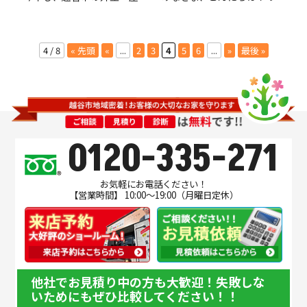
4 / 8
« 先頭
«
...
2
3
4
5
6
...
»
最後 »
0120-335-271
お気軽にお電話ください！
【営業時間】 10:00～19:00（月曜日定休）
他社でお見積り中の方も大歓迎！失敗しな
いためにもぜひ比較してください！！