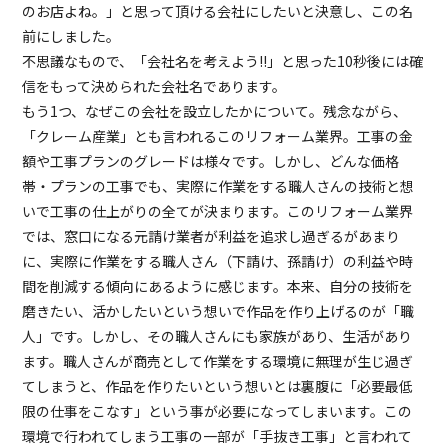
のお店よね。」と思って頂ける会社にしたいと決意し、この名
前にしました。
不思議なもので、「会社名を考えよう!!」と思った10秒後には確
信をもって決められた会社名であります。
もう1つ、なぜこの会社を設立したかについて。残念ながら、
「クレーム産業」とも言われるこのリフォーム業界。工事の金
額や工事プランのグレードは様々です。しかし、どんな価格
帯・プランの工事でも、実際に作業をする職人さんの技術と想
いで工事の仕上がりの全てが決まります。このリフォーム業界
では、窓口になる元請け業者が利益を追求し過ぎるがあまり
に、実際に作業をする職人さん（下請け、孫請け）の利益や時
間を削減する傾向にあるように感じます。本来、自分の技術を
磨きたい、活かしたいという想いで作品を作り上げるのが「職
人」です。しかし、その職人さんにも家族があり、生活があり
ます。職人さんが商売として作業をする環境に無理が生じ過ぎ
てしまうと、作品を作りたいという想いとは裏腹に「必要最低
限の仕事をこなす」という事が必要になってしまいます。この
環境で行われてしまう工事の一部が「手抜き工事」と言われて