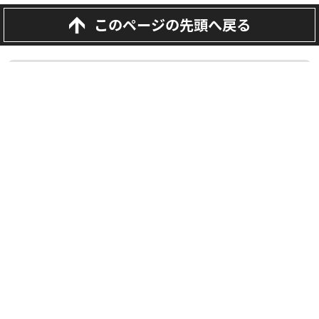
このページの先頭へ戻る
埼玉県越谷市・草加市・吉川市の外壁塗装・屋根・雨漏り専門
店
（株）屋根と壁のお店
ショールーム：（株）屋根と壁のお店 越谷本店
〒343-0806 埼玉県越谷市宮本町1-175-1
フリーダイヤル：0120-335-271
TEL：
048-930-7130
FAX：048-940-1350
本社：（株）屋根と壁のお店
〒343-0828 埼玉県越谷市レイクタウン7-15-9