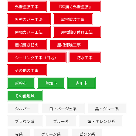
外壁塗装工事
『絵描く外壁塗装』
外壁カバー工法
屋根塗装工事
屋根カバー工法
屋根貼り付け工法
屋根葺き替え
屋根漆喰工事
シーリング工事（目地）
防水工事
その他の工事
越谷市
草加市
吉川市
その他地域
シルバー
白・ベージュ系
黒・グレー系
ブラウン系
ブルー系
黄・オレンジ系
赤系
グリーン系
ピンク系