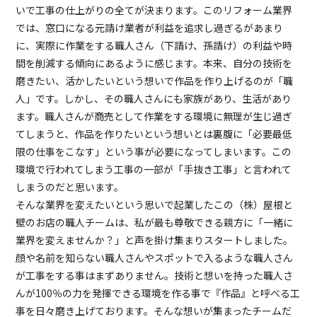
いで工事の仕上がりの全てが決まります。このリフォーム業界
では、窓口になる元請け業者が利益を追求し過ぎるがあまり
に、実際に作業をする職人さん（下請け、孫請け）の利益や時
間を削減する傾向にあるように感じます。本来、自分の技術を
磨きたい、活かしたいという想いで作品を作り上げるのが「職
人」です。しかし、その職人さんにも家族があり、生活があり
ます。職人さんが商売として作業をする環境に無理が生じ過ぎ
てしまうと、作品を作りたいという想いとは裏腹に「必要最低
限の仕事をこなす」という事が必要になってしまいます。この
環境で行われてしまう工事の一部が「手抜き工事」と言われて
しまうのだと思います。
そんな業界を変えたいという思いで起業したこの（株）屋根と
壁のお店の職人チームは、私が最も尊敬できる親方に「一緒に
業界を変えませんか？」と声を掛け集まりスタートしました。
顔や名前を知らない職人さんやスポットで入るような職人さん
が工事をする事はまずありません。技術と想いを持った職人さ
んが100％の力を発揮できる環境を作る事で『作品』と呼べる工
事を日々磨き上げております。そんな想いが集まったチームだ