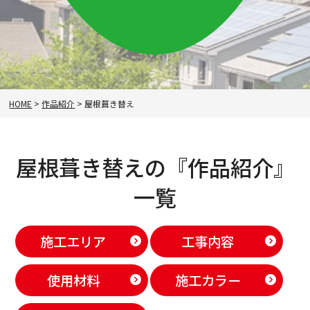
HOME
>
作品紹介
>
屋根葺き替え
屋根葺き替えの『作品紹介』
一覧
施工エリア
工事内容
使用材料
施工カラー