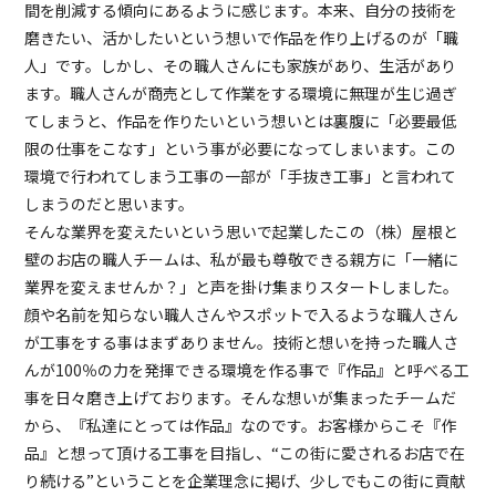
間を削減する傾向にあるように感じます。本来、自分の技術を
磨きたい、活かしたいという想いで作品を作り上げるのが「職
人」です。しかし、その職人さんにも家族があり、生活があり
ます。職人さんが商売として作業をする環境に無理が生じ過ぎ
てしまうと、作品を作りたいという想いとは裏腹に「必要最低
限の仕事をこなす」という事が必要になってしまいます。この
環境で行われてしまう工事の一部が「手抜き工事」と言われて
しまうのだと思います。
そんな業界を変えたいという思いで起業したこの（株）屋根と
壁のお店の職人チームは、私が最も尊敬できる親方に「一緒に
業界を変えませんか？」と声を掛け集まりスタートしました。
顔や名前を知らない職人さんやスポットで入るような職人さん
が工事をする事はまずありません。技術と想いを持った職人さ
んが100％の力を発揮できる環境を作る事で『作品』と呼べる工
事を日々磨き上げております。そんな想いが集まったチームだ
から、『私達にとっては作品』なのです。お客様からこそ『作
品』と想って頂ける工事を目指し、“この街に愛されるお店で在
り続ける”ということを企業理念に掲げ、少しでもこの街に貢献