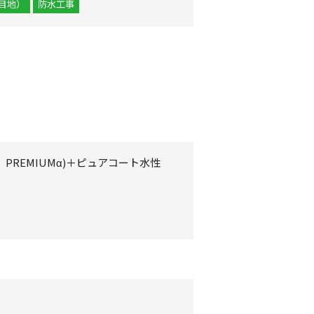
目地）
防水工事
PREMIUMα)＋ピュアコート水性