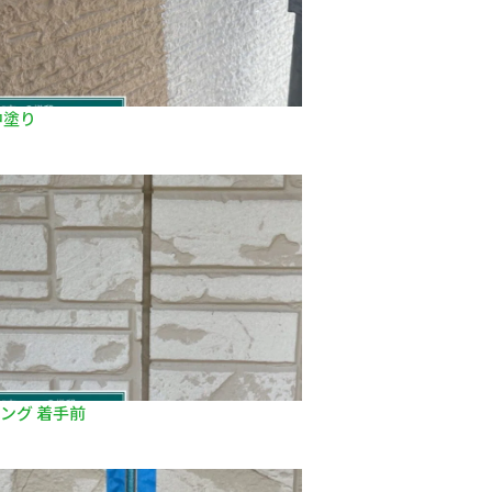
中塗り
ング 着手前