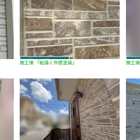
施工後 『絵描く外壁塗装』
施工後