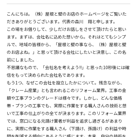
こんにちは。（株）屋根と壁のお店のホームページをご覧いた
だきありがとうございます。代表の森川 翔と申します。
この場をお借りして、少しだけお話しをさせて頂けたらと思い
ます。まずは、会社名に込めた想いから。それはとてもシンプ
ルで、地域の皆様から、「屋根と壁の事なら、（株）屋根と壁
のお店よね。」と思って頂ける会社にしたいと決意し、この名
前にしました。
不思議なもので、「会社名を考えよう!!」と思った10秒後には確
信をもって決められた会社名であります。
もう1つ、なぜこの会社を設立したかについて。残念ながら、
「クレーム産業」とも言われるこのリフォーム業界。工事の金
額や工事プランのグレードは様々です。しかし、どんな価格
帯・プランの工事でも、実際に作業をする職人さんの技術と想
いで工事の仕上がりの全てが決まります。このリフォーム業界
では、窓口になる元請け業者が利益を追求し過ぎるがあまり
に、実際に作業をする職人さん（下請け、孫請け）の利益や時
間を削減する傾向にあるように感じます。本来、自分の技術を