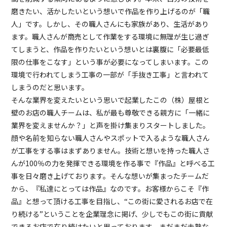
磨きたい、活かしたいという想いで作品を作り上げるのが「職
人」です。しかし、その職人さんにも家族があり、生活があり
ます。職人さんが商売として作業をする環境に無理が生じ過ぎ
てしまうと、作品を作りたいという想いとは裏腹に「必要最低
限の仕事をこなす」という事が必要になってしまいます。この
環境で行われてしまう工事の一部が「手抜き工事」と言われて
しまうのだと思います。
そんな業界を変えたいという思いで起業したこの（株）屋根と
壁のお店の職人チームは、私が最も尊敬できる親方に「一緒に
業界を変えませんか？」と声を掛け集まりスタートしました。
顔や名前を知らない職人さんやスポットで入るような職人さん
が工事をする事はまずありません。技術と想いを持った職人さ
んが100％の力を発揮できる環境を作る事で『作品』と呼べる工
事を日々磨き上げております。そんな想いが集まったチームだ
から、『私達にとっては作品』なのです。お客様からこそ『作
品』と想って頂ける工事を目指し、“この街に愛されるお店で在
り続ける”ということを企業理念に掲げ、少しでもこの街に貢献
できるお店で在り続けたいと思っております。まだまだ未熟な