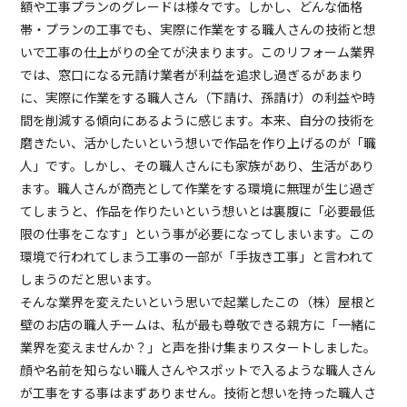
額や工事プランのグレードは様々です。しかし、どんな価格
帯・プランの工事でも、実際に作業をする職人さんの技術と想
いで工事の仕上がりの全てが決まります。このリフォーム業界
では、窓口になる元請け業者が利益を追求し過ぎるがあまり
に、実際に作業をする職人さん（下請け、孫請け）の利益や時
間を削減する傾向にあるように感じます。本来、自分の技術を
磨きたい、活かしたいという想いで作品を作り上げるのが「職
人」です。しかし、その職人さんにも家族があり、生活があり
ます。職人さんが商売として作業をする環境に無理が生じ過ぎ
てしまうと、作品を作りたいという想いとは裏腹に「必要最低
限の仕事をこなす」という事が必要になってしまいます。この
環境で行われてしまう工事の一部が「手抜き工事」と言われて
しまうのだと思います。
そんな業界を変えたいという思いで起業したこの（株）屋根と
壁のお店の職人チームは、私が最も尊敬できる親方に「一緒に
業界を変えませんか？」と声を掛け集まりスタートしました。
顔や名前を知らない職人さんやスポットで入るような職人さん
が工事をする事はまずありません。技術と想いを持った職人さ