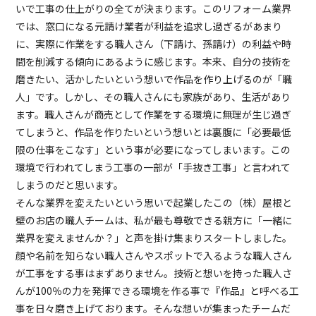
いで工事の仕上がりの全てが決まります。このリフォーム業界
では、窓口になる元請け業者が利益を追求し過ぎるがあまり
に、実際に作業をする職人さん（下請け、孫請け）の利益や時
間を削減する傾向にあるように感じます。本来、自分の技術を
磨きたい、活かしたいという想いで作品を作り上げるのが「職
人」です。しかし、その職人さんにも家族があり、生活があり
ます。職人さんが商売として作業をする環境に無理が生じ過ぎ
てしまうと、作品を作りたいという想いとは裏腹に「必要最低
限の仕事をこなす」という事が必要になってしまいます。この
環境で行われてしまう工事の一部が「手抜き工事」と言われて
しまうのだと思います。
そんな業界を変えたいという思いで起業したこの（株）屋根と
壁のお店の職人チームは、私が最も尊敬できる親方に「一緒に
業界を変えませんか？」と声を掛け集まりスタートしました。
顔や名前を知らない職人さんやスポットで入るような職人さん
が工事をする事はまずありません。技術と想いを持った職人さ
んが100％の力を発揮できる環境を作る事で『作品』と呼べる工
事を日々磨き上げております。そんな想いが集まったチームだ