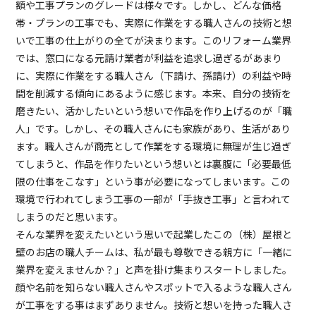
額や工事プランのグレードは様々です。しかし、どんな価格
帯・プランの工事でも、実際に作業をする職人さんの技術と想
いで工事の仕上がりの全てが決まります。このリフォーム業界
では、窓口になる元請け業者が利益を追求し過ぎるがあまり
に、実際に作業をする職人さん（下請け、孫請け）の利益や時
間を削減する傾向にあるように感じます。本来、自分の技術を
磨きたい、活かしたいという想いで作品を作り上げるのが「職
人」です。しかし、その職人さんにも家族があり、生活があり
ます。職人さんが商売として作業をする環境に無理が生じ過ぎ
てしまうと、作品を作りたいという想いとは裏腹に「必要最低
限の仕事をこなす」という事が必要になってしまいます。この
環境で行われてしまう工事の一部が「手抜き工事」と言われて
しまうのだと思います。
そんな業界を変えたいという思いで起業したこの（株）屋根と
壁のお店の職人チームは、私が最も尊敬できる親方に「一緒に
業界を変えませんか？」と声を掛け集まりスタートしました。
顔や名前を知らない職人さんやスポットで入るような職人さん
が工事をする事はまずありません。技術と想いを持った職人さ