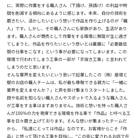
に、実際に作業をする職人さん（下請け、孫請け）の利益や時
間を削減する傾向にあるように感じます。本来、自分の技術を
磨きたい、活かしたいという想いで作品を作り上げるのが「職
人」です。しかし、その職人さんにも家族があり、生活があり
ます。職人さんが商売として作業をする環境に無理が生じ過ぎ
てしまうと、作品を作りたいという想いとは裏腹に「必要最低
限の仕事をこなす」という事が必要になってしまいます。この
環境で行われてしまう工事の一部が「手抜き工事」と言われて
しまうのだと思います。
そんな業界を変えたいという思いで起業したこの（株）屋根と
壁のお店の職人チームは、私が最も尊敬できる親方に「一緒に
業界を変えませんか？」と声を掛け集まりスタートしました。
顔や名前を知らない職人さんやスポットで入るような職人さん
が工事をする事はまずありません。技術と想いを持った職人さ
んが100％の力を発揮できる環境を作る事で『作品』と呼べる工
事を日々磨き上げております。そんな想いが集まったチームだ
から、『私達にとっては作品』なのです。お客様からこそ『作
品』と想って頂ける工事を目指し、“この街に愛されるお店で在