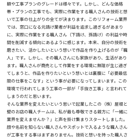
額や工事プランのグレードは様々です。しかし、どんな価格
帯・プランの工事でも、実際に作業をする職人さんの技術と想
いで工事の仕上がりの全てが決まります。このリフォーム業界
では、窓口になる元請け業者が利益を追求し過ぎるがあまり
に、実際に作業をする職人さん（下請け、孫請け）の利益や時
間を削減する傾向にあるように感じます。本来、自分の技術を
磨きたい、活かしたいという想いで作品を作り上げるのが「職
人」です。しかし、その職人さんにも家族があり、生活があり
ます。職人さんが商売として作業をする環境に無理が生じ過ぎ
てしまうと、作品を作りたいという想いとは裏腹に「必要最低
限の仕事をこなす」という事が必要になってしまいます。この
環境で行われてしまう工事の一部が「手抜き工事」と言われて
しまうのだと思います。
そんな業界を変えたいという思いで起業したこの（株）屋根と
壁のお店の職人チームは、私が最も尊敬できる親方に「一緒に
業界を変えませんか？」と声を掛け集まりスタートしました。
顔や名前を知らない職人さんやスポットで入るような職人さん
が工事をする事はまずありません。技術と想いを持った職人さ