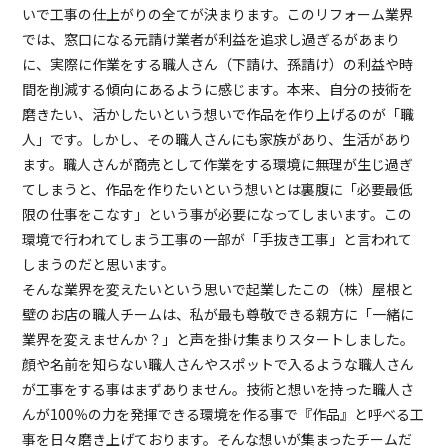
いで工事の仕上がりの全てが決まります。このリフォーム業界
では、窓口になる元請け業者が利益を追求し過ぎるがあまり
に、実際に作業をする職人さん（下請け、孫請け）の利益や時
間を削減する傾向にあるように感じます。本来、自分の技術を
磨きたい、活かしたいという想いで作品を作り上げるのが「職
人」です。しかし、その職人さんにも家族があり、生活があり
ます。職人さんが商売として作業をする環境に無理が生じ過ぎ
てしまうと、作品を作りたいという想いとは裏腹に「必要最低
限の仕事をこなす」という事が必要になってしまいます。この
環境で行われてしまう工事の一部が「手抜き工事」と言われて
しまうのだと思います。
そんな業界を変えたいという思いで起業したこの（株）屋根と
壁のお店の職人チームは、私が最も尊敬できる親方に「一緒に
業界を変えませんか？」と声を掛け集まりスタートしました。
顔や名前を知らない職人さんやスポットで入るような職人さん
が工事をする事はまずありません。技術と想いを持った職人さ
んが100％の力を発揮できる環境を作る事で『作品』と呼べる工
事を日々磨き上げております。そんな想いが集まったチームだ