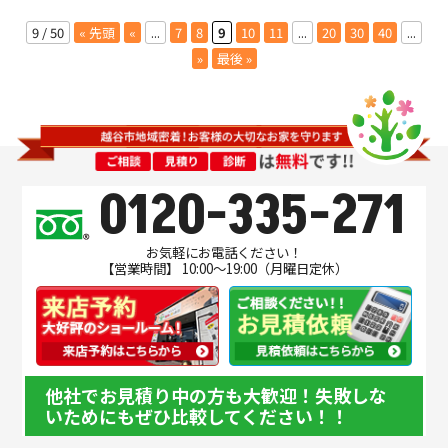
9 / 50
« 先頭
«
...
7
8
9
10
11
...
20
30
40
...
»
最後 »
0120-335-271
お気軽にお電話ください！
【営業時間】 10:00～19:00（月曜日定休）
他社でお見積り中の方も大歓迎！失敗しな
いためにもぜひ比較してください！！