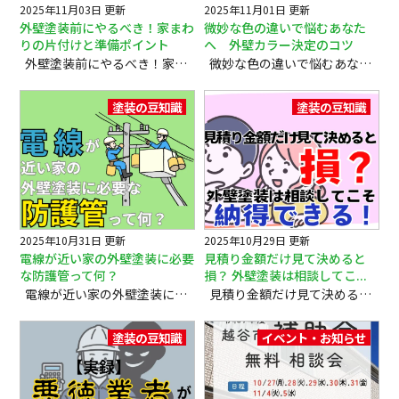
2025年11月03日 更新
2025年11月01日 更新
外壁塗装前にやるべき！家まわ
微妙な色の違いで悩むあなた
りの片付けと準備ポイント
へ 外壁カラー決定のコツ
外壁塗装前にやるべき！家まわりの片付けと準備ポイント みなさま、こんにちは！ 当店は「この街に愛されるお店で在り続ける」をモットーに 埼玉県越谷市・草加市・吉川市の外装塗装・屋根塗装・雨漏り工事を行っております。 家をきれいに保つための外壁塗装。その前準備として、外周りを片付けることはとても重要です。普段はなかなか手を付けられない家の外側を整える絶好の機会でもあります。塗装工事をスムーズに進められるだけでなく、美しく仕上がった外壁がさらに映えるよう、事前準備について詳しくご紹介します。 目次 外壁まわりの片付けの重要性 片付けの具体的ポイント プラスアルファの準備事項 まとめ 1. 外壁まわりの片付けの重要性 外壁塗装工事では、塗装面の近くに物が置いてあると足場設置や作業の妨げになるだけでなく、塗料が飛び散って物を汚すリスクもあります。家の外壁から30～80センチほど空けることで、作業スタッフが安全かつ効率的に作業できる環境が整います。​ 普段は気にならない植木鉢や自転車、ガーデニング用品、エアコン室外機周辺のグッズなどは、一時的に移動しておきましょう。これが将来のトラブル防止につながります。 2. 片付けの具体的ポイント ・外壁から30～80センチの範囲は、必ず空けておく。 ・植木鉢やガーデニング道具、自転車や子供のおもちゃなど移動できるものは元の場所に戻す。 ・壊れやすいものや高価なものは、安全な場所に保管しておく。​ ・普段は手を付けづらい箇所でも、このタイミングでしっかり整理する。 ・雑草は必ず抜いておく。外壁が新しくきれいになっても、根元に雑草があると美観を損ねてしまう。​ この準備をすることで作業がスムーズに進みますし、片付ける「きっかけ」になることで住まいへの愛着も増します。 3. プラスアルファの準備事項 さらに塗装工事前に欠かせない、次の準備もぜひ忘れずに。 ・洗濯物の干し場を確保：工事期間中は外で洗濯物を干せなくなることが多いため、室内干しやコインランドリーの利用を前もって検討しておきましょう。​ ・車の移動場所の確認：塗料飛散防止のため、一時的に車を別の場所にとめる必要がある場合があります。 ・近隣への挨拶：工事の騒音や作業車の出入りなどでご近所にご迷惑をかける場合もあるので、事前に挨拶は必須です。​ ・ペットや小さいお子さんの安全確保：工事中は人の出入りが激しくなり、ペットや子供が外に出ないように対策しておきましょう。​ ・生活動線の確認：足場が組まれたり資材が置かれるため、玄関や通路の出入りを事前に確認し、工事業者と動線を共有しておくと安心です。 ・工事前の現状写真を撮っておく：工事前後で気になる箇所を後から確認できるよう、家の外観写真を撮って保管しておきましょう。​ 4. まとめ 外壁塗装の前準備は、家の周りを片付けて作業スペースを確保するだけでなく、住まい全体の環境を見直す良いタイミングです。雑草を抜き、物を整理して、家族やペットの安全にも配慮しましょう。さらに洗濯物や車、近隣への挨拶など心づかいを忘れずに事前対応しておけば、塗装工事がきっとスムーズに進みます。 せっかくの外壁塗装工事を快適に、そして美しく仕上げられるよう、丁寧な準備を心がけましょう。 本ブログが、大切なお家のためにお役立ていただけますと幸いです。 最後までお読みいただき、ありがとうございました。 ハッピーなリフォームライフを!! （株）屋根と壁のお店では 地元の会社、地域の方が安心できる塗装工事を目指しています！ 『だから私たちにとっては作品です』 この言葉を合言葉に地元・地域に愛されるお店で在り続けるを目指して お客様の大切なお家を確かな施工力で 「作品」としてお守りいたします 外壁塗装・屋根塗装・雨漏り工事のことなら （株）屋根と壁のお店へお気軽にご相談ください ✔話を聞くだけでもＯＫ！ ✔お見積もりだけでもＯＫ！ ✔まずは無料診断から😉 屋根・外壁塗装・雨漏りのご相談はフリーダイヤル ０１２０－３３５－２７１
微妙な色の違いで悩むあなたへ〜外壁カラー決定のコツ みなさま、こんにちは！ 当店は「この街に愛されるお店で在り続ける」をモットーに 埼玉県越谷市・草加市・吉川市の外装塗装・屋根塗装・雨漏り工事を行っております。 外壁の色選びは、新築や塗り替えの度にとても悩みどころです。特に「微妙な色の違い」の中から選ぶとなると迷いが深まりますよね。 アンミカさんも言うように「白だけでも200種類ある」と言われるほど、白や生成り、薄さや濃さの違いは無限と言っていいほど多彩です。 本ブログでは、そんな微妙な色の違いに迷ってしまう方に向けて、決めやすくするポイントと心構えをお伝えします。 目次 色の大枠を理解する カラーシミュレーションの活用ポイント 実物サンプルで確認する重要性 周囲の環境や光の影響を考慮する 小さな違いの決め手になる視点 最終決定のコツと気持ちの整理 まとめ 1.色の大枠を理解する 外壁の色には、似た色をグループにまとめた「大きなかたまり」があります。例えば、白系なら「真っ白」「少し黄色っぽいオフホワイト」「クリーム色に近いアイボリー」などの種類があります。グレー系でも、「明るいグレー」「暗めのグレー」などがあります。 色を選ぶときは、まずこの大きなグループの中から自分がイメージする「だいたいの色合い」を決めることが大切です。大きなグループが決まれば、そこから少しずつ色の濃さや明るさを細かく選んでいく流れになります。 もしこの大きなグループを外れてしまうと、イメージが大きく変わってしまい、迷いが増えてしまいます。だから「大きなグループでまず色の方向性を決める」ことが、色選びの最初の一歩です。 2.カラーシミュレーションの活用ポイント カラーシミュレーションは複数の色を試せ、比較しやすい便利なツールですが、ディスプレイの光の違いや画面サイズによって見え方が異なります。数パターンを比較しながら見るのは有効ですが、完璧な色決定にはならないことを理解して活用しましょう。 3.実物サンプルで確認する重要性 実際の塗料サンプルを壁に貼って、日中や夕方の自然光のもとで確認することが非常に重要です。光の反射や影響で色の見え方が変わりやすいため、実物を様々な時間帯でチェックすることで、微妙な違いの決定がしやすくなります。 4.周囲の環境や光の影響を考慮する 外壁カラーは周囲の住宅や風景との調和も大切です。多少の色違いが目立ちにくい環境や、また逆に目を引くポイントになることもあります。日光の当たり具合や方角によって見え方が変わるため、家の立地条件を考慮しながら検討しましょう。 5.小さな違いの決め手になる視点 「濃い」「薄い」の差は印象として重厚さや軽やかさを表現します 「生成り」と「白」は温かみや冷たさの感じ方が異なります 好みや家族の感覚を大切にしつつ、「経年劣化時の色変化」も考慮 シンプルに「好き」と感じる方を優先することが決定に繋がる 6.最終決定のコツと気持ちの整理 決定に迷う場合は、最も安心できる色を選ぶこと、またはプロの意見を聞くことも大切です。100％満足できる完璧な選択は難しいですが、決めた色での住まいの快適さや満足感は経年で深まっていきます。焦らず楽しみながら最終決定をしてください。 7.まとめ 微妙な色の違いで外壁カラーに迷うのはごく自然なことです。大枠の色グループを決め、カラーシミュレーションや実物サンプルで光の影響を確認し、周囲との調和も意識しましょう。最終的には自分が心地よく感じる色を選ぶことが最も大切です。 本ブログのポイントを参考に、迷いからの卒業を応援します。 本ブログが、大切なお家のためにお役立ていただけますと幸いです。 最後までお読みいただき、ありがとうございました。 ハッピーなリフォームライフを!! （株）屋根と壁のお店では 地元の会社、地域の方が安心できる塗装工事を目指しています！ 『だから私たちにとっては作品です』 この言葉を合言葉に地元・地域に愛されるお店で在り続けるを目指して お客様の大切なお家を確かな施工力で 「作品」としてお守りいたします 外壁塗装・屋根塗装・雨漏り工事のことなら （株）屋根と壁のお店へお気軽にご相談ください ✔話を聞くだけでもＯＫ！ ✔お見積もりだけでもＯＫ！ ✔まずは無料診断から😉 屋根・外壁塗装・雨漏りのご相談はフリーダイヤル ０１２０－３３５－２７１
塗装の豆知識
塗装の豆知識
2025年10月31日 更新
2025年10月29日 更新
電線が近い家の外壁塗装に必要
見積り金額だけ見て決めると
な防護管って何？
損？ 外壁塗装は相談してこ...
電線が近い家の外壁塗装に必要な防護管って何？ みなさま、こんにちは！ 当店は「この街に愛されるお店で在り続ける」をモットーに 埼玉県越谷市・草加市・吉川市の外装塗装・屋根塗装・雨漏り工事を行っております。 外壁塗装を行う際に欠かせないのが「足場」。 けれども、お住まいのまわりに電線が張り巡らされていると、「足場を建てたら電線にぶつかってしまいそう…」と不安に感じる方も多いのではないでしょうか。 特に住宅が密集している地域や道路沿いの建物では、電線との距離がとても近いこともあります。実際の現場では、そうした条件でも安全に足場を組み、問題なく外壁塗装を行うことができます。 本ブログでは、電線が近いお宅での足場設置方法や安全対策、電力会社との連携のしかたについて、わかりやすく解説します。 目次 外壁塗装になぜ足場が必要なのか 電線が近いと起こりやすいトラブル 電線が近い場合の足場設置と安全対策 電力会社への連絡方法と対応の違い まとめ 1. 外壁塗装になぜ足場が必要なのか 外壁塗装では、職人が高所でも安全に作業を行うために足場の設置が必要です。足場があることで安定した姿勢で作業ができ、塗料を均一に塗ることができます。 また、足場には塗料の飛散を防ぐメッシュシートを取り付けることができるため、近隣の建物や車に塗料がかかってしまうトラブルを防ぐ効果もあります。つまり、足場は安全で丁寧な塗装を行うための大切な基盤なのです。 2. 電線が近いと起こりやすいトラブル 住宅街では、建物のすぐ横を電線が通っているケースが少なくありません。そのような場合、足場の鉄パイプや職人の体が誤って電線に触れてしまうと、感電の危険性があります。 また、足場の資材を運び込むときに電線が障害になることもあり、作業車やクレーンのアームが近づく際には、特に注意が必要です。 このようなリスクを避けるため、足場職人や塗装業者は現場調査の段階で電線の位置と距離をしっかり確認し、安全を確保できるよう綿密に計画を立てます。 3. 電線が近い場合の足場設置と安全対策 電線が近い現場では、まず「どの程度の距離があるか」を正確に測定します。 その上で、次のような安全対策を行いながら足場を設置します。 電線と足場の距離（離隔）を十分に確保できるように設計する 電線に絶縁カバー（防護管）を取り付けて感電を防止する 足場を少し内側に組んで、電線に近づきすぎないよう調整する 金属部分が電線に触れないように専用の養生材で保護する 特に防護管は、電力会社が設置する黄色やオレンジ色の筒状のカバーで、作業中に万が一電線に触れても感電しないようにするためのものです。この対策を行うことで、狭い立地でも安全に足場を組むことができます。 4. 電力会社への連絡方法 電線が建物のすぐそばを通っている場合は、電力会社に依頼して防護管を取り付けてもらう必要があります。この手続き方法は業者によって対応が異なります。 業者が電力会社へ連絡・手配を行う場合 足場業者や塗装業者が現地確認後に電力会社へ申請し、足場工事の前日に防護管の設置を行ってもらう流れです。 お客様が直接やり取りする手間が省け、スムーズに進められるのが特徴です。 お客様ご自身で連絡を行う場合 お客様が直接電力会社へ連絡し、防護作業を依頼することも可能です。ご自身で手配された場合は、業者側での手数料などがかからないため、少しでも費用を抑えたい方にはおすすめの方法です。 また、電線だけでなく、NTTやCATVなど通信線が低い位置を通っている場合もあります。このようなときは、それぞれの通信会社に依頼して対応してもらうことになります。 5. まとめ 電線が近いお宅でも、正しい手順と安全対策を行えば、外壁塗装の足場を問題なく設置することができます。 電力会社への防護管の依頼方法は業者によって異なりますが、どちらのケースでも事前の準備と連携が何より大切です。現場をよく確認し、必要に応じて防護カバーを取り付けることで、電線が近い環境でも安全に外壁塗装を行うことができます。 「うちは電線がすぐそばを通っているけれど、工事はできるのかな？」とご心配な方も、まずは現地調査を依頼してみてください。 経験豊富な業者であれば、お住まいの環境に合わせた安全で確実な方法を提案してくれます。 本ブログが、大切なお家のためにお役立ていただけますと幸いです。 最後までお読みいただき、ありがとうございました。 ハッピーなリフォームライフを!! （株）屋根と壁のお店では 地元の会社、地域の方が安心できる塗装工事を目指しています！ 『だから私たちにとっては作品です』 この言葉を合言葉に地元・地域に愛されるお店で在り続けるを目指して お客様の大切なお家を確かな施工力で 「作品」としてお守りいたします 外壁塗装・屋根塗装・雨漏り工事のことなら （株）屋根と壁のお店へお気軽にご相談ください ✔話を聞くだけでもＯＫ！ ✔お見積もりだけでもＯＫ！ ✔まずは無料診断から😉 屋根・外壁塗装・雨漏りのご相談はフリーダイヤル ０１２０－３３５－２７１
見積り金額だけ見て決めると 損？ 外壁塗装は相談してこそ 納得できる！ みなさま、こんにちは！ 当店は「この街に愛されるお店で在り続ける」をモットーに 埼玉県越谷市・草加市・吉川市の外装塗装・屋根塗装・雨漏り工事を行っております。 家の外壁塗装を考える時、誰もがまず気になるのが「金額」です。おおよその予算を立てたい、どのくらい費用がかかるのか知りたい——そうした思いから、「とりあえず金額だけ教えてもらおう」と考える方は少なくありません。ですが、金額だけを聞いて判断してしまうと、かえって損をしてしまう可能性があります。 本ブログでは、なぜ直接話を聞くことが大切なのか、本当に後悔しない見積もりの取り方についてお話しします。 目次 見積りは「価格表」ではなく「提案書」 金額だけ聞くと損をする理由 対面で話すことで得られる3つのメリット 「大まかな費用感」と「実際の見積り」の違い 面倒に感じても行動した人が得をする まとめ 1. 見積りは「価格表」ではなく「提案書」 見積りという言葉を聞くと、単純に「数字が書かれた紙」と思われがちですが、外壁塗装の見積りは本来「提案書」に近い存在です。家の状態、使用する塗料、施工の工程、職人の技術料、保証期間など、その家に合わせた提案が詰まっています。一軒一軒、建物の造りも傷み具合も違うため、単純な「一律いくら」という計算では出せないものなのです。 2. 金額だけ聞くと損をする理由 「外壁塗装はこのくらいが相場ですよ」と言われ、その金額だけで判断してしまうのは危険です。なぜなら、その金額の中に含まれる内容が業者ごとに全く異なるからです。 ある会社では高耐久塗料を使用し、保証期間が長い場合もあれば、別の会社では安価な塗料を使って保証が短いこともあります。数字だけを比べても、塗装の「価値」までは見えてきません。見積り金額の背景にある内容を理解することで、最終的に「本当に安い」「本当に納得できる」選択ができるのです。 3. 対面で話すことで得られる3つのメリット 施工内容を自分の目で確認できる 実際に担当者と話すことで、どの部分をどのように修繕・塗装するのかをより具体的にイメージできます。 疑問をその場で解消できる ネットや電話だけでは分からなかった細かい部分も、直接説明してもらえば、納得感が高まります。 信頼できる人柄かどうかが分かる 金額には現れない「担当者・会社の姿勢」も、対面でこそ伝わります。将来のメンテナンスを含めて長く付き合えるかどうかを見極めるチャンスです。 4. 「大まかな費用感」と「実際の見積り」の違い チラシやサイトに書かれた「外壁塗装一式〇〇万円〜」という表記は、あくまで目安です。実際の金額は、家の面積、外壁材の種類、劣化の度合い、足場の設置条件などによって大きく変わります。 例えば、同じ延べ床面積でも、窓の数やベランダの形状によって塗装面積が増減しますし、外壁の劣化が進んでいる場合は、下地補修の費用も発生します。 「大まかな金額を知りたい」という気持ちは理解できますが、それはあくまで「参考価格」でしかありません。本当の意味で自分の家に合った金額を知るには、現地調査と対面での説明が不可欠です。 5. 面倒に感じても行動した人が得をする 「忙しい」「営業されるのがイヤ」「とにかく相場だけ知りたい」——そんな理由で直接話を聞くのを避けてしまう方は少なくありません。しかし、対面で丁寧に説明を受けた人の方が、結果的に納得のいく判断をしています。 たとえ金額が期待より高くても、「どこにお金がかかっているのか」「どんなメリットがあるのか」を理解できれば、納得して前向きに検討できます。 さらに、現場を見た担当者から「キャンペーン割引」や「リフォーム補助金」などのお得情報を教えてもらえることもあります。こればかりは、話を聞きに行かなければ得られない情報です。 6. まとめ 外壁塗装は、家の寿命を大きく左右する大切な工事です。 金額だけを見て決めてしまえば、あとから「思っていたのと違った」「保証が短かった」と後悔することもあります。 少し手間をかけてでも、直接会って話を聞いてみましょう。疑問が解け、知識が増え、納得のいく選択ができるはずです。 行ってみて「話が聞けてよかった」と思えたなら、それはもう一歩、理想の住まいに近づいた証です。面倒だと思わず、信頼できる業者と出会うチャンスを逃さないようにしましょう。 本ブログが、大切なお家のためにお役立ていただけますと幸いです。 最後までお読みいただき、ありがとうございました。 ハッピーなリフォームライフを!! （株）屋根と壁のお店では 地元の会社、地域の方が安心できる塗装工事を目指しています！ 『だから私たちにとっては作品です』 この言葉を合言葉に地元・地域に愛されるお店で在り続けるを目指して お客様の大切なお家を確かな施工力で 「作品」としてお守りいたします 外壁塗装・屋根塗装・雨漏り工事のことなら （株）屋根と壁のお店へお気軽にご相談ください ✔話を聞くだけでもＯＫ！ ✔お見積もりだけでもＯＫ！ ✔まずは無料診断から😉 屋根・外壁塗装・雨漏りのご相談はフリーダイヤル ０１２０－３３５－２７１
塗装の豆知識
イベント・お知らせ