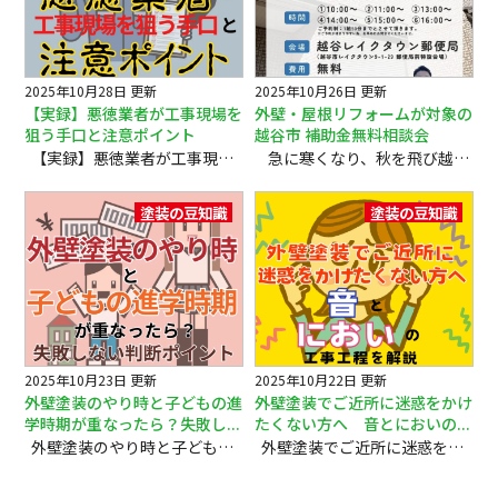
2025年10月28日 更新
2025年10月26日 更新
【実録】悪徳業者が工事現場を
外壁・屋根リフォームが対象の
狙う手口と注意ポイント
越谷市 補助金無料相談会
【実録】悪徳業者が工事現場を狙う手口と注意ポイント みなさま、こんにちは！ 当店は「この街に愛されるお店で在り続ける」をモットーに 埼玉県越谷市・草加市・吉川市の外装塗装・屋根塗装・雨漏り工事を行っております。 外壁工事が始まると、まるでその施工業者の担当者を装って住人の元に現れる詐欺業者がいます。 彼らは本物の工事スタッフのような服装や道具を用意し、「工事の途中で見かけました」「点検のために伺いました」など、説得力のある理由で接触してきます。 「親しみやすそうな若い男性が突然訪問し、お得な提案を持ちかけてきた」──そんなときこそ、相手の印象や雰囲気だけで判断せず、まずは落ち着いて相手の目的を確認することが重要です。 目次 悪徳業者が現れるタイミング 詐欺業者の特徴と実際の手口 お客様が体験したやり取り 奥様の感想に見る心理的トリック 被害を防ぐためのポイント 万が一遭遇した場合の対処方法 まとめ 1.悪徳業者が現れるタイミング 多くの場合、家の外壁や屋根の工事期間中は、近隣も含めて人の出入りや車両の移動が増え、周囲の注意も散漫になりやすい時期です。 この隙を狙って「工事現場を巡回しているように装う」業者が現れることが増えています。 2.詐欺業者の特徴と実際の手口 お客様のご近所の方からのご報告によると、黒いポロシャツを着た20代前半の男性で、とても愛想が良く、初対面でも親近感を持たせる話し方が特徴的だったそうです。自己紹介では「役職についていないので名刺はもってないんです」と名刺の提示を避け、会社情報や身分証明を明かさない点が典型例です。 工事が進められている最中、近隣の方から車が邪魔だとクレームを受けた。近隣の方にご迷惑をおかけしてしまった。「申し訳ありませんでした」と謝罪するなど、人間味のあるアプローチをしてきたそうです。 本題はここからです。 工事をやっている時に屋根板金の浮きが気になったんです…「屋根の板金の浮き」という専門用語を使いながら、「ケラバの箇所なんですけど……(屋根の写真を撮って)ほら、これです」と巧みに不安を煽る手口でした。写真を見せられて説明を受けても、専門知識があるわけでは無い奥様には、実際に板金の浮きや異常があるのかの判断は今ひとつ分かりませんでした。 それでも「¥5,000で直せますよ」と安価かつ親切な口調で提案をしてきたので、工事をお願いしようかとも悩まれたそうです。 しかし、これが典型的な詐欺業者による提案の流れです。 3.お客様が体験したやり取り この手口に対し、ご主人様は冷静に「必要ありません」と断りましたが、奥様は「とても気さくな若い方だったから、嘘だったなんて信じられない。怖いですね。」と感想を漏らされていました。 感じの良い業者から説明を受けるとついつい信用してしまいがちです。工事現場に現れることで「プロの目で見た指摘」と思い込ませる心理的なトリックが働きます。 4.奥様の感想に見る心理的トリック 多くの詐欺業者は「見た目の清潔感」「若者が頑張って営業をしている」「気さくな対応」など人間的な第一印象で油断させた上で、疑念や警戒心を低くする特徴があります。 また、「名刺がない」「会社名を明言しない」など、不安要素をあえて曖昧にすることで、その場限りの信頼感を演出します。 お客様の心理的な隙を利用した巧妙な戦略です。万が一の際には、必ず名刺をもらうよう心掛ける事が大切です。 5.被害を防ぐためのポイント 必ず会社情報や名刺、身分証明の提示を要求する。 修理や補修工事の必要性をその場ですぐに判断せず、施工業者や第三者に必ず相談する。 突然現れて安価な修理を強調する業者には決して即決しない。 少しでも疑問に思った場合は、家族や信頼できる人に具体的な状況を説明し、意見を求める。 6.万が一遭遇した場合の対処方法 不審な点があれば、会話内容や現場写真など証拠を残しておく。 その場で契約または現金を渡さない。 消費者センターや自治体、施工会社へすぐ相談する。 不審な訪問や詐欺の疑いがある場合は、迷わず最寄りの【消費者ホットライン】に相談してください。専門の相談員が適切に対応し、被害防止をサポートしてくれます。 7.まとめ 悪徳業者は、笑顔や親しみやすさで住人の信頼を得ようとします。小額でも不必要な修理をその場で勧められたら、一人で悩まず、必ず「相談・確認・冷静な対応」を心がけましょう。 不安や疑問があれば、業界の専門家や地域の行政機関に相談することで、余計な被害を未然に防ぐことができます。 家族や近隣で情報を共有しておくことで、予期せぬトラブルから大切な財産と安心を守りましょう。 本ブログが、大切なお家のためにお役立ていただけますと幸いです。 最後までお読みいただき、ありがとうございました。 ハッピーなリフォームライフを!! （株）屋根と壁のお店では 地元の会社、地域の方が安心できる塗装工事を目指しています！ 『だから私たちにとっては作品です』 この言葉を合言葉に地元・地域に愛されるお店で在り続けるを目指して お客様の大切なお家を確かな施工力で 「作品」としてお守りいたします 外壁塗装・屋根塗装・雨漏り工事のことなら （株）屋根と壁のお店へお気軽にご相談ください ✔話を聞くだけでもＯＫ！ ✔お見積もりだけでもＯＫ！ ✔まずは無料診断から😉 屋根・外壁塗装・雨漏りのご相談はフリーダイヤル ０１２０－３３５－２７１
急に寒くなり、秋を飛び越えて冬の訪れを感じる季節になりました。みなさま、いかがお過ごしでしょうか。 このたび、越谷レイクタウン郵便局 特設会場にて「外壁・屋根リフォームが対象の越谷市補助金無料相談会」を開催いたします。 越谷市の外壁・屋根リフォームに使える補助金をテーマに、専門家がわかりやすく説明して、ご不明点に個別でお答えします。 「補助金ってどうやって申請するの？」「どんな工事が対象になるの？」など、ちょっとした疑問でもお気軽にご相談ください。 しつこい営業や無理な勧誘は一切ありませんので、リフォームを考えていない方や勉強だけしたい方も安心してご参加いただけます。 【開催日】 10月27日（月）、28日（火）、29日（水）、30日（木）、31日（金） 11月4日（火）、5日（水） 【時間】 ①10:00～ ②11:00～ ③13:00～ ④14:00～ ⑤15:00～ ⑥16:00～ （1組あたり50分・予約制） 【会場】 越谷レイクタウン郵便局 （越谷市レイクタウン9-1-29 郵便局前特設会場） 【費用】 参加無料 【ご予約・お問い合わせ】 フリーダイヤル：0120-335-271 （受付時間10:00～19:00／月曜定休） 講師は、外壁・屋根の専門家・森川翔です。経験豊富なプロがみなさまのお悩みに丁寧にお答えしますので、お気軽にお越しください。 皆さまのご参加を心よりお待ちしております。 本ブログが、大切なお家のためにお役立ていただけますと幸いです。 最後までお読みいただき、ありがとうございました。 ハッピーなリフォームライフを!! （株）屋根と壁のお店では 地元の会社、地域の方が安心できる塗装工事を目指しています！ 『だから私たちにとっては作品です』 この言葉を合言葉に地元・地域に愛されるお店で在り続けるを目指して お客様の大切なお家を確かな施工力で 「作品」としてお守りいたします 外壁塗装・屋根塗装・雨漏り工事のことなら （株）屋根と壁のお店へお気軽にご相談ください ✔話を聞くだけでもＯＫ！ ✔お見積もりだけでもＯＫ！ ✔まずは無料診断から😉 屋根・外壁塗装・雨漏りのご相談はフリーダイヤル ０１２０－３３５－２７１
塗装の豆知識
塗装の豆知識
2025年10月23日 更新
2025年10月22日 更新
外壁塗装のやり時と子どもの進
外壁塗装でご近所に迷惑をかけ
学時期が重なったら？失敗し...
たくない方へ 音とにおいの...
外壁塗装のやり時と子どもの進学時期が重なったら？失敗しない判断ポイント みなさま、こんにちは！ 当店は「この街に愛されるお店で在り続ける」をモットーに 埼玉県越谷市・草加市・吉川市の外装塗装・屋根塗装・雨漏り工事を行っております。 お子さんの高校・大学進学が目前になると、「これから教育費が一気にかかる」という声を多く聞きます。 入学金、授業料、通学用品、仕送りなど、家庭の支出はピークを迎える時期です。そんな中で「外壁の塗装もしないとまずいかも…」と気づく方もいらっしゃるのではないでしょうか。 家のメンテナンスも放っておけないけれど、教育費との両立は誰にとっても悩ましい課題です。 本ブログでは、「お金のかかり時」と「塗り替えのやり時」が重なったときに無理せず乗り越えるための考え方や対策を紹介します。​ 目次 外壁塗装と教育費が重なる家庭が多い理由 先延ばしにすると費用が増える？塗装時期の見極めポイント 賢くやりくりする2つの現実的な方法 長期的な視点で予算を組むコツ まとめ 1. 外壁塗装と教育費が重なる家庭が多い理由 外壁塗装の耐用年数は一般的に10〜15年程度。つまり、新築から10年過ぎたあたりで塗り替えが必要になります。一方で、子どもが大学に進学する時期とも重なりやすく、教育費は年間で100万円以上かかるケースも珍しくありません。このため、進学と同時期に「家も子どもも維持費がかかる」二重の出費となるのです。 多くのご家庭では、学資保険や貯蓄を教育費に充てる一方、外壁の維持費が後回しにされやすい現状があります。しかし、塗装を先送りし続けると、外壁が傷み、修繕費がかえって高額になるリスクがあります。​ 2. 先延ばしにすると費用が増える？塗装時期の見極めポイント 「あと少し我慢しても大丈夫」と思っているうちに、塗料の保護力が完全に切れてしまうことも。 以下のようなサインが出ている場合は、早めの塗装が望ましい状態です。 外壁を触ると白い粉がつく（チョーキング現象） クラック（ひび割れ）が複数発生している シーリング部分が硬化・剥離している 雨染みや色褪せが目立ってきた これらは、塗膜が劣化して防水性を失っているサインです。放置すると外壁内部まで傷み、水の侵入などで修繕費が何倍にもなる可能性があるため注意が必要です。​ 3. 賢くやりくりする2つの現実的な方法 ① リフォームローンを利用して分割払いにする 教育費と重なる時期はまとまった現金を用意しづらいですが、リフォーム専用ローンを使えば負担を月々に分散できます。 ② 助成金・補助金をチェックする 自治体によっては、改修工事に補助金が出る場合があります。 たとえば遮熱塗料・断熱塗料を使った塗装は助成対象になることもあるので、施工業者や市役所に確認してみましょう。 ​​ 4. 長期的な視点で予算を組むコツ 家のメンテナンス費用は、定期的に発生する「将来の必要経費」として扱うのが理想です。 たとえば、外壁塗装の相場は100〜150万円前後が中心です。​ 15年周期で再塗装するとすれば、年間約7〜10万円を積み立てておけば、いざというときに慌てず対応できます。 学資保険と同じように「家の維持費積立」を続けておくと、教育費とかぶる時期でも安心して工事が計画できます。 また、複数業者の見積もりを比較することも大切です。見積金額だけでなく、塗料のグレード・保証内容・施工範囲を見比べることで、最もコスパの良い選択ができます。​ 5.まとめ 子どもの教育費と外壁塗装が重なるのは、どの家庭にも起こり得る自然なタイミングです。重要なのは、どちらかを我慢することではなく、「どちらも守れる方法」を見つけること。 塗装のプロによる劣化診断を受け、無理のないローン設計や補助金情報をうまく活用すれば、家も家計も長く安心して維持できます。 お金がかかる時期こそ、計画的なメンテナンスが“未来への投資”になるのです。 本ブログが、大切なお家のためにお役立ていただけますと幸いです。 最後までお読みいただき、ありがとうございました。 ハッピーなリフォームライフを!! （株）屋根と壁のお店では 地元の会社、地域の方が安心できる塗装工事を目指しています！ 『だから私たちにとっては作品です』 この言葉を合言葉に地元・地域に愛されるお店で在り続けるを目指して お客様の大切なお家を確かな施工力で 「作品」としてお守りいたします 外壁塗装・屋根塗装・雨漏り工事のことなら （株）屋根と壁のお店へお気軽にご相談ください ✔話を聞くだけでもＯＫ！ ✔お見積もりだけでもＯＫ！ ✔まずは無料診断から😉 屋根・外壁塗装・雨漏りのご相談はフリーダイヤル ０１２０－３３５－２７１
外壁塗装でご近所に迷惑をかけたくない方へ 音とにおいの工事工程を解説 みなさま、こんにちは！ 当店は「この街に愛されるお店で在り続ける」をモットーに 埼玉県越谷市・草加市・吉川市の外装塗装・屋根塗装・雨漏り工事を行っております。 外壁塗装はお住まいを守るうえで欠かせない大切なメンテナンス。しかし、「近所に迷惑をかけないか心配…」という声を多く聞きます。 塗装工事には複数の工程があり、音が出る日・においが強い日・静かな日があります。あらかじめ流れと注意点を知っておくことで、ご近所への気配りも万全にできます。 本ブログでは、外壁塗装の全工程を解説しつつ、どの作業がご近所迷惑になりやすいのか・そうでないのかを詳しく紹介します。 目次 足場の設置と撤去（騒音が出やすい工程） 高圧洗浄（音と水しぶきに注意） 下地補修とシーリング作業（比較的静かな工程） 養生（においや騒音はほぼなし） 塗装作業（塗料のにおいが出やすい工程） 付帯部塗装・点検・清掃（静かで迷惑になりにくい） ご近所トラブルを防ぐためのポイント まとめ 1. 足場の設置と撤去（騒音が出やすい工程） 外壁塗装の最初と最後は、専門業者による足場の組立・解体です。 金属パイプを固定する際にハンマーの音が響き、「カンカン」「ガシャン」といった音が発生します。 住宅街では特に音が響きやすく、ご近所さまへの挨拶が最も重要な日です。 また、足場解体時も同様に金属音が出るため、工事開始日と完了日は人の出入りや騒音が多い日と理解しておきましょう。 2. 高圧洗浄（音と水しぶきに注意） 古い汚れやカビを落とすために、高圧洗浄機を使用します。 この工程はモーター音が数時間続き、水が飛び散ることもあります。 多くの現場ではメッシュシートを張って飛散を防止しますが、風向きによって水滴が飛ぶこともあり得ます。 洗浄水には洗剤を使わず「水のみ」で行うことが一般的なので、においの心配はほとんどありません。 3. 下地補修とシーリング作業（比較的静かな工程） 外壁のひび割れをパテで埋めたり、古いコーキング材を打ち替える作業です。 ヘラやガンを使った手作業が中心で、大きな音はほとんど出ません。 コーキング材には多少のにおいがあるものもありますが、屋外で使用するため拡散しやすく、気になるほどではありません。 職人が静かに作業する日なので、このタイミングはご近所への影響が少ないです。 4. 養生（においや騒音はほぼなし） 窓やドアなどをビニールで覆って保護する工程です。 テープを貼る小さな音だけで、ほぼ騒音はありません。 ただし、塗装中は養生によって窓が開けられなくなるため、においが苦手な方やペットがいる場合は開けたい窓を事前に施工業者へ伝え、養生を工夫してもらえるか相談するのがおすすめです。 5. 塗装作業（塗料のにおいが出やすい工程） 外壁塗装のメイン作業です。 通常は「下塗り」「中塗り」「上塗り」と3回行われ、塗料をローラーやハケで丁寧に塗り重ねます。 この工程では塗料のにおいが発生します。 特に溶剤系塗料（シンナーを含むタイプ）は刺激臭があり、風向きによって近所にも広がることがあります。 最近では水性塗料も主流になっており、においの少ない製品を選べば迷惑を最小限に抑えられます。 また、塗装時の音はほぼなく、静かに作業が進む日がほとんどです。 6. 付帯部塗装・点検・清掃（静かで迷惑になりにくい） 雨樋や軒天、シャッターBOXなどの細部を仕上げる作業です。 刷毛やローラーを使うだけなので騒音はほぼありません。 また、最終点検や清掃では、職人が落ち着いた作業を行うためご近所の負担は最も少ない工程です。 施工完了日に足場を撤去する際だけは再び金属音がしますが、それ以外は静かに終わります。 7. ご近所トラブルを防ぐためのポイント 外壁塗装では「どの作業が音・におい・飛散を伴うのか」を伝えておくことが大切です。 施工業者は通常、工事前に近隣挨拶を行いますが、施主自身が一言添えると印象がさらによくなります。 「○日〜○日に高圧洗浄があり、音がするかもしれません」といった事前の声かけは、トラブル防止に非常に効果的です。 8.まとめ 外壁塗装には、「音が出る日」「においがする日」「静かな日」がはっきり分かれています。特に騒音が出やすいのは足場の設置と撤去の日、においが気になるのは塗装作業の日です。 一方で、下地処理・養生・清掃などの工程は静かに進むため、ご近所への負担はほとんどありません。安心して工事を進めるためには、事前の挨拶・日程周知・におい対策（低臭塗料）の3点が大切です。 きちんと配慮すれば、近隣へのトラブルを避けながら、お住まいを美しくリフレッシュできます。 本ブログが、大切なお家のためにお役立ていただけますと幸いです。 最後までお読みいただき、ありがとうございました。 ハッピーなリフォームライフを!! （株）屋根と壁のお店では 地元の会社、地域の方が安心できる塗装工事を目指しています！ 『だから私たちにとっては作品です』 この言葉を合言葉に地元・地域に愛されるお店で在り続けるを目指して お客様の大切なお家を確かな施工力で 「作品」としてお守りいたします 外壁塗装・屋根塗装・雨漏り工事のことなら （株）屋根と壁のお店へお気軽にご相談ください ✔話を聞くだけでもＯＫ！ ✔お見積もりだけでもＯＫ！ ✔まずは無料診断から😉 屋根・外壁塗装・雨漏りのご相談はフリーダイヤル ０１２０－３３５－２７１